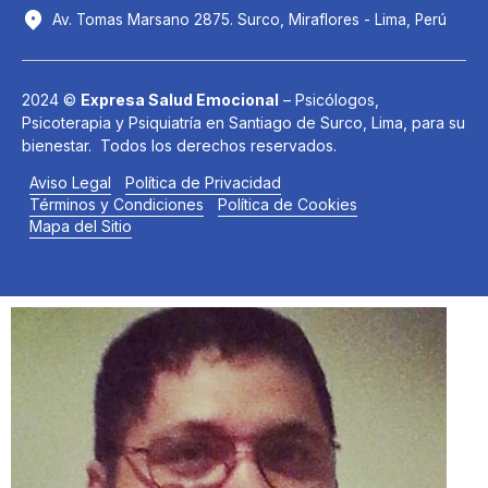
Av. Tomas Marsano 2875. Surco, Miraflores - Lima, Perú
2024 ©
Expresa Salud Emocional
– Psicólogos,
Psicoterapia y Psiquiatría en Santiago de Surco, Lima, para su
bienestar. Todos los derechos reservados.
Aviso Legal
Política de Privacidad
Términos y Condiciones
Política de Cookies
Mapa del Sitio