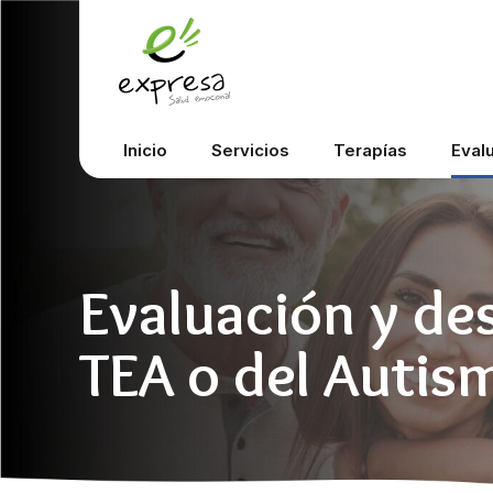
Inicio
Servicios
Terapías
Eval
Evaluación y de
TEA o del Autis