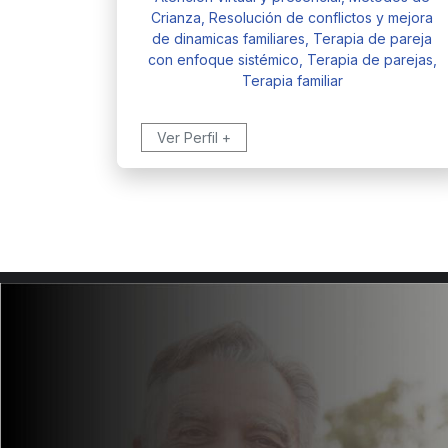
Crianza, Resolución de conflictos y mejora
de dinamicas familiares, Terapia de pareja
con enfoque sistémico, Terapia de parejas,
Terapia familiar
Ver Perfil +