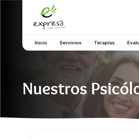
Inicio
Servicios
Terapías
Eval
Nuestros Psicól