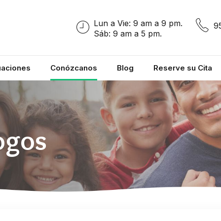
Lun a Vie: 9 am a 9 pm.
9
Sáb: 9 am a 5 pm.
uaciones
Conózcanos
Blog
Reserve su Cita
ogos