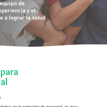
 equipo de
xperiencia y el
 a lograr la salud
 para
al
s
ológico en la selección de personal, es muy