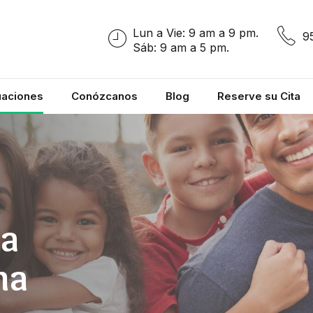
Lun a Vie: 9 am a 9 pm.
9
Sáb: 9 am a 5 pm.
uaciones
Conózcanos
Blog
Reserve su Cita
ra
ma