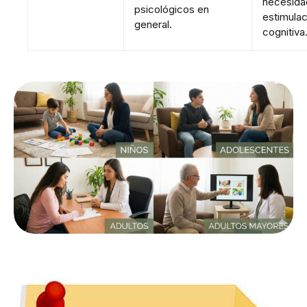
necesida
psicológicos en
estimulac
general.
cognitiva