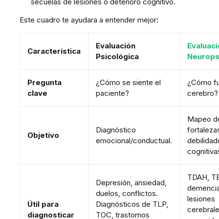
secuelas de lesiones o deterioro cognitivo.
Este cuadro te ayudara a entender mejor:
Evaluación
Evaluaci
Característica
Psicológica
Neurops
Pregunta
¿Cómo se siente el
¿Cómo fu
clave
paciente?
cerebro?
Mapeo d
Diagnóstico
fortaleza
Objetivo
emocional/conductual.
debilidad
cognitiva
TDAH, T
Depresión, ansiedad,
demencia
duelos, conflictos.
lesiones
Útil para
Diagnósticos de TLP,
cerebrale
diagnosticar
TOC, trastornos