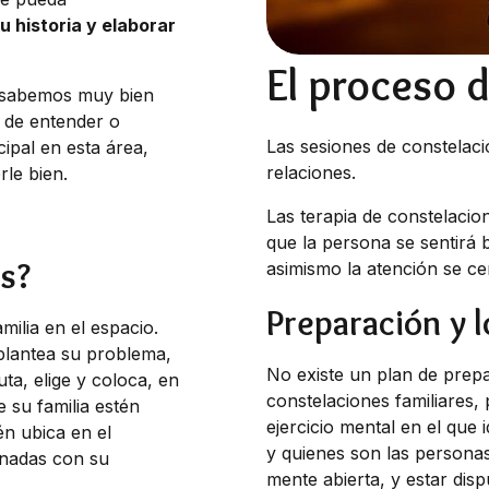
u historia y elaborar
El proceso d
ro sabemos muy bien
s de entender o
Las sesiones de constelac
ipal en esta área,
relaciones.
le bien.
Las terapia de constelaci
que la persona se sentirá 
s?
asimismo la atención se ce
Preparación y 
milia en el espacio.
 plantea su problema,
No existe un plan de prepa
ta, elige y coloca, en
constelaciones familiares,
 su familia estén
ejercicio mental en el que i
én ubica en el
y quienes son las personas
onadas con su
mente abierta, y estar dis