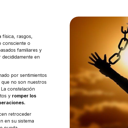
ísica, rasgos,
o consciente o
pasados familiares y
r decididamente en
nado por sentimientos
 que no son nuestros
. La constelación
ntos y
romper los
neraciones.
acen retroceder
n en su sistema
que pueda