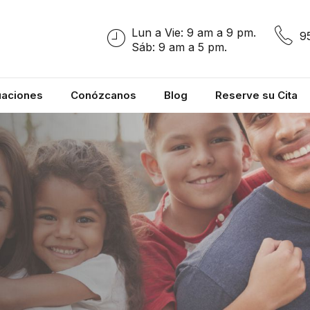
Lun a Vie: 9 am a 9 pm.
9
Sáb: 9 am a 5 pm.
uaciones
Conózcanos
Blog
Reserve su Cita