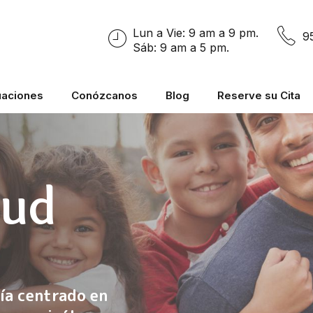
Lun a Vie: 9 am a 9 pm.
9
Sáb: 9 am a 5 pm.
uaciones
Conózcanos
Blog
Reserve su Cita
lud
ía centrado en