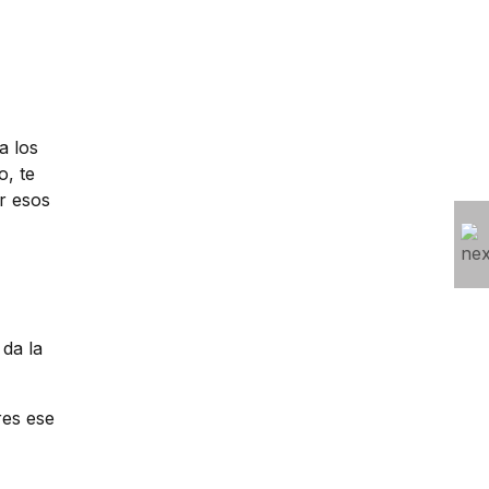
a los
o, te
r esos
 da la
res ese