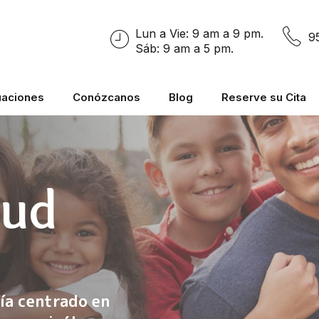
Lun a Vie: 9 am a 9 pm.
9
Sáb: 9 am a 5 pm.
uaciones
Conózcanos
Blog
Reserve su Cita
lud
ía centrado en