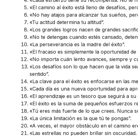
«Cada esfuerzo tiene su recompensa. No te ri
«El camino al éxito está lleno de desafíos, pe
«No hay atajos para alcanzar tus sueños, pero
«Tu actitud determina tu altitud”.
«Los grandes logros nacen de grandes sacrific
«No te detengas cuando estés cansado, deten
«La perseverancia es la madre del éxito”.
«El fracaso es simplemente la oportunidad de
«No importa cuán lento avances, siempre y c
«Los desafíos son lo que hacen que la vida se
sentido”.
«La clave para el éxito es enfocarse en las me
«Cada día es una nueva oportunidad para apre
«El aprendizaje es un tesoro que seguirá a su
«El éxito es la suma de pequeños esfuerzos rep
«Tú eres más fuerte de lo que crees. Nunca s
«La única limitación es la que tú te pongas”.
«A veces, el mayor obstáculo en el camino ere
«Las estrellas no pueden brillar sin oscuridad.