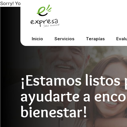
Sorry! You are not allowed for signup.
Inicio
Servicios
Terapías
Eval
¡Estamos listos 
ayudarte a enco
bienestar!