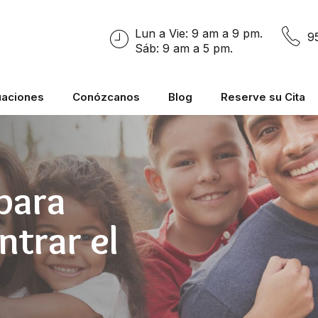
Lun a Vie: 9 am a 9 pm.
9
Sáb: 9 am a 5 pm.
uaciones
Conózcanos
Blog
Reserve su Cita
para
ntrar el