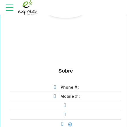
Sobre
Phone # :
Mobile # :
@