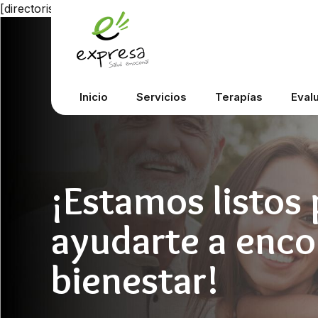
[directorist_category]
Inicio
Servicios
Terapías
Eval
¡Estamos listos 
ayudarte a enco
bienestar!