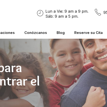
Lun a Vie: 9 am a 9 pm.
9
Sáb: 9 am a 5 pm.
uaciones
Conózcanos
Blog
Reserve su Cita
para
ntrar el